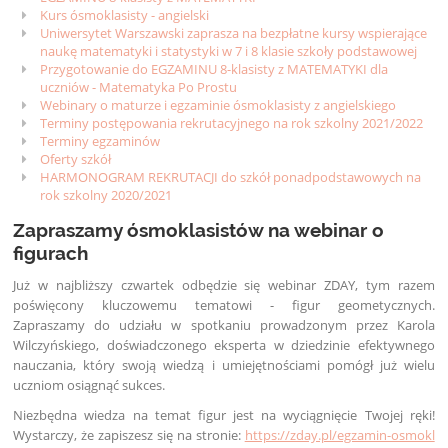
Kurs ósmoklasisty - angielski
Uniwersytet Warszawski zaprasza na bezpłatne kursy wspierające
naukę matematyki i statystyki w 7 i 8 klasie szkoły podstawowej
Przygotowanie do EGZAMINU 8-klasisty z MATEMATYKI dla
uczniów - Matematyka Po Prostu
Webinary o maturze i egzaminie ósmoklasisty z angielskiego
Terminy postępowania rekrutacyjnego na rok szkolny 2021/2022
Terminy egzaminów
Oferty szkół
HARMONOGRAM REKRUTACJI do szkół ponadpodstawowych na
rok szkolny 2020/2021
Zapraszamy ósmoklasistów na webinar o
figurach
Już w najbliższy czwartek odbędzie się webinar ZDAY, tym razem
poświęcony kluczowemu tematowi - figur geometycznych.
Zapraszamy do udziału w spotkaniu prowadzonym przez Karola
Wilczyńskiego, doświadczonego eksperta w dziedzinie efektywnego
nauczania, który swoją wiedzą i umiejętnościami pomógł już wielu
uczniom osiągnąć sukces.
Niezbędna wiedza na temat figur jest na wyciągnięcie Twojej ręki!
Wystarczy, że zapiszesz się na stronie:
https://zday.pl/egzamin-osmokl