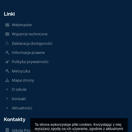
Linki
Webmaster
Wsparcie techniczne
Deklaracja dostępności
Informacje prawne
Polityka prywatności
Metryczka
Mapa strony
O szkole
Kontakt
Aktualności
Kontakty
Ta strona wykorzystuje pliki cookies. Korzystając z niej 
wyrażasz zgodę na ich używanie, zgodnie z aktualnymi 
Szkoła Podstawowa im. Simony Kossak w Dobrzyniówce