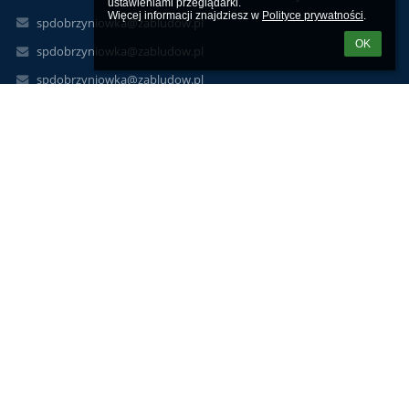
ustawieniami przeglądarki.

Więcej informacji znajdziesz w 
Polityce prywatności
.
spdobrzyniowka@zabludow.pl
OK
spdobrzyniowka@zabludow.pl
spdobrzyniowka@zabludow.pl
AE:PL-82566-62318-RREFJ-21
Dyrektor Beata Przymierska 669 999 586
Dobrzyniówka 40
16-060 Zabłudów
Poland
wiolettakloskowska@gmail.com
9661411532
001163661
37 8099 0004 0013 1935 2000 0010
66 8099 0004 0019 1106 3000 0010
11 8099 0004 0013 1935 2000 0090
30723