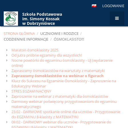
LOGOWANIE
Szkoła Podstawowa
im. Simony Kossak
w Dobrzyniówce
STRONA GŁÓWNA
/
UCZNIOWIE I RODZICE
/
CODZIENNIE INFORMACJE
/
ÓSMOKLASISTO!!!
Ósmoklasisto!!!
Maraton ósmoklasisty 2025
Od jutra próbne egzaminy dla wszystkich!
Nocne powtórki do egzaminu ósmoklasisty - UJ (wydarzenie
online)
Zapraszamy ósmoklasistów na warsztaty z matematyki
Zapraszamy ósmoklasistów na webinar o figurach
Klucz do Sukcesu na Egzaminie Ósmoklasisty - Zaproszenie na
Edukacyjny Webinar
STRES EGZAMINACYJNY
Zaproszenie na webinar z matematyki dla ósmoklasistów
Darmowy webinar poświęcony przygotowaniom do egzaminu
matematycznego
23.02 - DARMOWE spotkanie online dla uczniów - Przygotowanie
do EGZAMINU 8-klasisty z MATEMATYKI
09.02 - DARMOWY webinar dla uczniów - Przygotowanie do
EGZAMINU 8-klasisty z MATEMATYKI