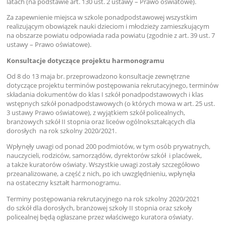
latach (na podstawie art. 130 ust. 2 ustawy – Prawo oświatowe).
Za zapewnienie miejsca w szkole ponadpodstawowej wszystkim
realizującym obowiązek nauki dzieciom i młodzieży zamieszkującym
na obszarze powiatu odpowiada rada powiatu (zgodnie z art. 39 ust. 7
ustawy – Prawo oświatowe).
Konsultacje dotyczące projektu harmonogramu
Od 8 do 13 maja br. przeprowadzono konsultacje zewnętrzne
dotyczące projektu terminów postępowania rekrutacyjnego, terminów
składania dokumentów do klas I szkół ponadpodstawowych i klas
wstępnych szkół ponadpodstawowych (o których mowa w art. 25 ust.
3 ustawy Prawo oświatowe), z wyjątkiem szkół policealnych,
branżowych szkół II stopnia oraz liceów ogólnokształcących dla
dorosłych na rok szkolny 2020/2021.
Wpłynęły uwagi od ponad 200 podmiotów, w tym osób prywatnych,
nauczycieli, rodziców, samorządów, dyrektorów szkół i placówek,
a także kuratorów oświaty. Wszystkie uwagi zostały szczegółowo
przeanalizowane, a część z nich, po ich uwzględnieniu, wpłynęła
na ostateczny kształt harmonogramu.
Terminy postępowania rekrutacyjnego na rok szkolny 2020/2021
do szkół dla dorosłych, branżowej szkoły II stopnia oraz szkoły
policealnej będą ogłaszane przez właściwego kuratora oświaty.