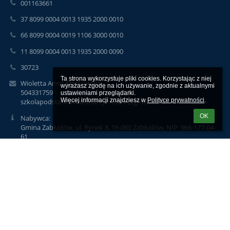
001163661
37 8099 0004 0013 1935 2000 0010
66 8099 0004 0019 1106 3000 0010
11 8099 0004 0013 1935 2000 0090
30723
Ta strona wykorzystuje pliki cookies. Korzystając z niej 
Wioletta Anna Kłoskowska
wyrażasz zgodę na ich używanie, zgodnie z aktualnymi 
504331759
ustawieniami przeglądarki.

Więcej informacji znajdziesz w 
Polityce prywatności
.
szkolapodstawowawdobrzyniowce@gmail.com
OK
Nabywca:
Gmina Zabłudów, ul. Rynek 8, 16-060 Zabłudów, NIP: 966-177-04-
61
Odbiorca:
Szkoła Podstawowa im. Simony Kossak w Dobrzyniówce,
Dobrzyniówka 40, 16-060 Zabłudów
NIP: 966-14-11-532
Logowanie
Nazwa użytkownika: