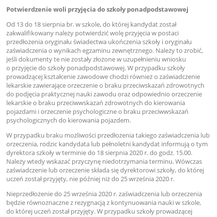
Potwierdzenie woli przyjęcia do szkoły ponadpodstawowej
Od 13 do 18 sierpnia br. w szkole, do której kandydat został
zakwalifikowany należy potwierdzić wolę przyjęcia w postaci
przedłożenia oryginału świadectwa ukończenia szkoły i oryginału
zaświadczenia o wynikach egzaminu zewnętrznego. Należy to zrobić,
jeśli dokumenty te nie zostały złożone w uzupełnieniu wniosku
o przyjęcie do szkoły ponadpodstawowej. W przypadku szkoły
prowadzącej kształcenie zawodowe chodzi również o zaświadczenie
lekarskie zawierające orzeczenie o braku przeciwskazań zdrowotnych
do podjęcia praktycznej nauki zawodu oraz odpowiednio orzeczenie
lekarskie o braku przeciwwskazań zdrowotnych do kierowania
pojazdami i orzeczenie psychologiczne o braku przeciwwskazań
psychologicznych do kierowania pojazdem.
W przypadku braku możliwości przedłożenia takiego zaświadczenia lub
orzeczenia, rodzic kandydata lub pełnoletni kandydat informują o tym
dyrektora szkoły w terminie do 18 sierpnia 2020 r. do godz. 15.00.
Należy wtedy wskazać przyczynę niedotrzymania terminu. Wówczas
zaświadczenie lub orzeczenie składa się dyrektorowi szkoły, do której
uczeń został przyjęty, nie później niż do 25 września 2020 r.
Nieprzedłożenie do 25 września 2020 r. zaświadczenia lub orzeczenia
będzie równoznaczne z rezygnacją z kontynuowania nauki w szkole,
do której uczeń został przyjęty. W przypadku szkoły prowadzącej