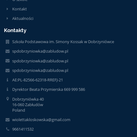
Kontakt
Aktualności
Kontakty
Szkoła Podstawowa im. Simony Kossak w Dobrzyniówce
spdobrzyniowka@zabludow.pl
spdobrzyniowka@zabludow.pl
spdobrzyniowka@zabludow.pl
AE:PL-82566-62318-RREFJ-21
Dyrektor Beata Przymierska 669 999 586
Dobrzyniówka 40
16-060 Zabłudów
Poland
wiolettakloskowska@gmail.com
9661411532