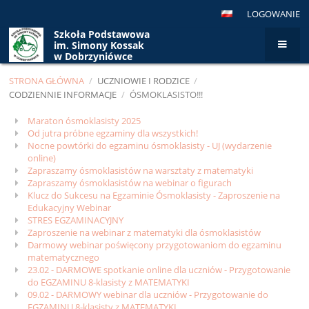
LOGOWANIE
Szkoła Podstawowa
im. Simony Kossak
w Dobrzyniówce
STRONA GŁÓWNA
/
UCZNIOWIE I RODZICE
/
CODZIENNIE INFORMACJE
/
ÓSMOKLASISTO!!!
Ósmoklasisto!!!
Maraton ósmoklasisty 2025
Od jutra próbne egzaminy dla wszystkich!
Nocne powtórki do egzaminu ósmoklasisty - UJ (wydarzenie
online)
Zapraszamy ósmoklasistów na warsztaty z matematyki
Zapraszamy ósmoklasistów na webinar o figurach
Klucz do Sukcesu na Egzaminie Ósmoklasisty - Zaproszenie na
Edukacyjny Webinar
STRES EGZAMINACYJNY
Zaproszenie na webinar z matematyki dla ósmoklasistów
Darmowy webinar poświęcony przygotowaniom do egzaminu
matematycznego
23.02 - DARMOWE spotkanie online dla uczniów - Przygotowanie
do EGZAMINU 8-klasisty z MATEMATYKI
09.02 - DARMOWY webinar dla uczniów - Przygotowanie do
EGZAMINU 8-klasisty z MATEMATYKI