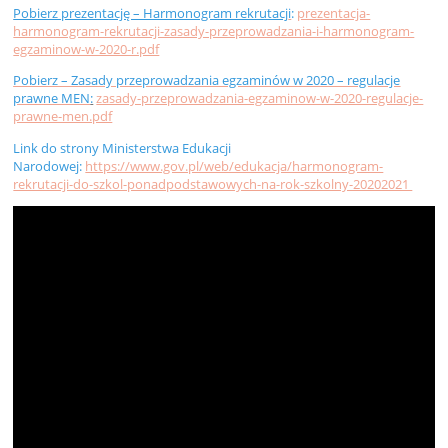
Pobierz prezentację – Harmonogram rekrutacj
i
:
prezentacja-
harmonogram-rekrutacji-zasady-przeprowadzania-i-harmonogram-
egzaminow-w-2020-r.pdf
Pobierz – Zasady przeprowadzania egzaminów w 2020 – regulacje
prawne MEN
:
zasady-przeprowadzania-egzaminow-w-2020-regulacje-
prawne-men.pdf
Link do strony Ministerstwa Edukacji
Narodowej:
https://www.gov.pl/web/edukacja/harmonogram-
rekrutacji-do-szkol-ponadpodstawowych-na-rok-szkolny-20202021