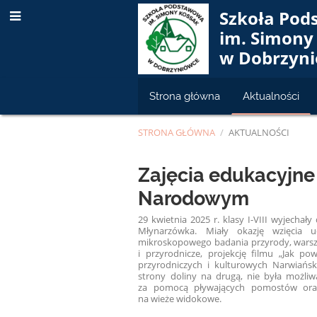
Szkoła Po
im. Simony
w Dobrzyn
Strona główna
Aktualności
STRONA GŁÓWNA
/
AKTUALNOŚCI
Aktualności
Zajęcia edukacyjne
Narodowym
29 kwietnia 2025 r. klasy I-VIII wyjecha
Młynarzówka. Miały okazję wzięcia u
mikroskopowego badania przyrody, warszt
i przyrodnicze, projekcję filmu „Jak p
przyrodniczych i kulturowych Narwiański
strony doliny na drugą, nie była możli
za pomocą pływających pomostów oraz o
na wieże widokowe.