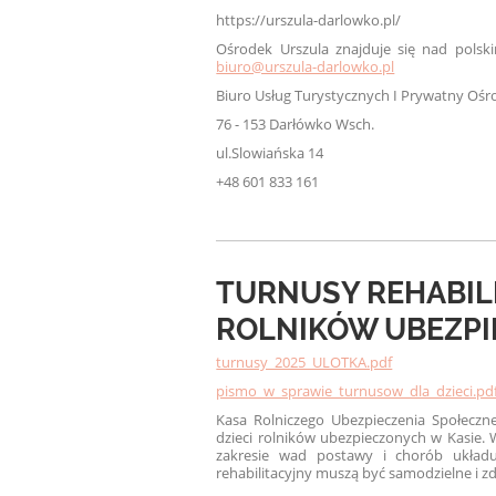
https://urszula-darlowko.pl/
Ośrodek Urszula znajduje się nad pol
biuro@urszula-darlowko.pl
Biuro Usług Turystycznych I Prywatny Oś
76 - 153 Darłówko Wsch.
ul.
Slowiańska 14
+48 601 833 161
TURNUSY REHABILI
ROLNIKÓW UBEZP
turnusy_2025_ULOTKA.pdf
pismo_w_sprawie_turnusow_dla_dzieci.pd
Kasa Rolniczego Ubezpieczenia Społeczneg
dzieci rolników ubezpieczonych w Kasie. W
zakresie wad postawy i chorób układ
rehabilitacyjny muszą być samodzielne i zd