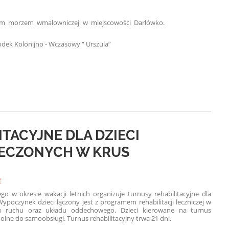
skim morzem w
malowniczej w miejscowości Darłówko.
rodek
Kolonijno - Wczasowy “ Urszula”
TACYJNE DLA DZIECI
IECZONYCH W KRUS
f
o w okresie wakacji letnich organizuje turnusy rehabilitacyjne dla
ypoczynek dzieci łączony jest z programem rehabilitacji leczniczej w
u ruchu oraz układu oddechowego. Dzieci kierowane na turnus
olne do samoobsługi. Turnus rehabilitacyjny trwa 21 dni.