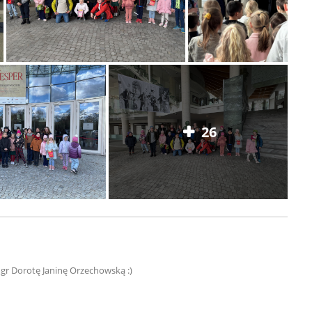
26
gr Dorotę Janinę Orzechowską :)