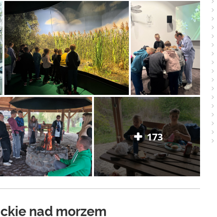
173
lickie nad morzem