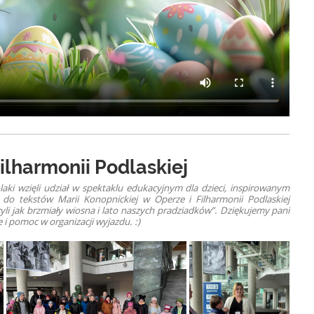
ilharmonii Podlaskiej
laki wzięli udział w spektaklu edukacyjnym dla dzieci, inspirowanym
 tekstów Marii Konopnickiej w Operze i Filharmonii Podlaskiej
yli jak brzmiały wiosna i lato naszych pradziadków”. Dziękujemy pani
i pomoc w organizacji wyjazdu. :)