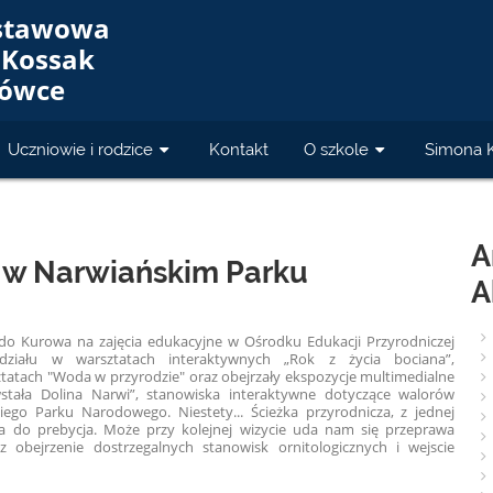
dstawowa
 Kossak
iówce
Uczniowie i rodzice
Kontakt
O szkole
Simona 
A
 w Narwiańskim Parku
A
ły do Kurowa na zajęcia edukacyjne w Ośrodku Edukacji Przyrodniczej
działu w warsztatach interaktywnych „Rok z życia bociana”,
atach "Woda w przyrodzie" oraz obejrzały ekspozycje multimedialne
owstała Dolina Narwi”, stanowiska interaktywne dotyczące walorów
ego Parku Narodowego. Niestety... Ścieżka przyrodnicza, z jednej
wa do prebycja. Może przy kolejnej wizycie uda nam się przeprawa
bejrzenie dostrzegalnych stanowisk ornitologicznych i wejscie