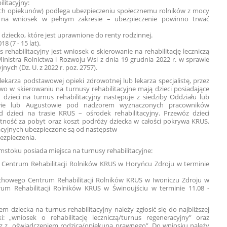
litacyjny:
ych opiekunów) podlega ubezpieczeniu społecznemu rolników z mocy
st na wniosek w pełnym zakresie – ubezpieczenie powinno trwać
 dziecko, które jest uprawnione do renty rodzinnej.
8 (7 - 15 lat).
rehabilitacyjny jest wniosek o skierowanie na rehabilitację leczniczą
inistra Rolnictwa i Rozwoju Wsi z dnia 19 grudnia 2022 r. w sprawie
jnych (Dz. U. z 2022 r. poz. 2757).
karza podstawowej opieki zdrowotnej lub lekarza specjalistę, przez
two w skierowaniu na turnusy rehabilitacyjne mają dzieci posiadające
dzieci na turnus rehabilitacyjny następuje z siedziby Oddziału lub
ie lub Augustowie pod nadzorem wyznaczonych pracowników
 dzieci na trasie KRUS – ośrodek rehabilitacyjny. Przewóz dzieci
ność za pobyt oraz koszt podróży dziecka w całości pokrywa KRUS.
tacyjnych ubezpieczone są od następstw
ezpieczenia.
mstoku posiada miejsca na turnusy rehabilitacyjne:
hu Centrum Rehabilitacji Rolników KRUS w Horyńcu Zdroju w terminie
echowego Centrum Rehabilitacji Rolników KRUS w Iwoniczu Zdroju w
trum Rehabilitacji Rolników KRUS w Świnoujściu w terminie 11.08 -
 dziecka na turnus rehabilitacyjny należy zgłosić się do najbliższej
: „wniosek o rehabilitację leczniczą/turnus regeneracyjny” oraz
raz z „oświadczeniem rodzica/opiekuna prawnego”. Do wniosku należy