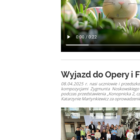
Wyjazd do Opery i F
08.04.2025 r. nasi uczniowie i przedszko
kompozycjami Zygmunta Noskowskiego do
podczas przedstawienia „Konopnicka 2, cz
Katarzynie Martynkiewicz za oprowadzenie 