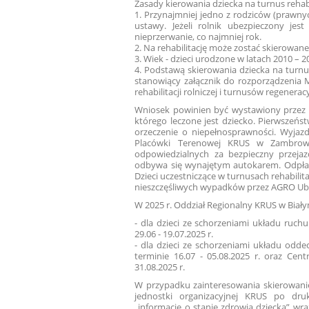
Zasady kierowania dziecka na turnus rehabi
1. Przynajmniej jedno z rodziców (prawn
ustawy. Jeżeli rolnik ubezpieczony je
nieprzerwanie, co najmniej rok.
2. Na rehabilitację może zostać skierowane
3. Wiek - dzieci urodzone w latach 2010 – 201
4. Podstawą skierowania dziecka na turnus 
stanowiący załącznik do rozporządzenia M
rehabilitacji rolniczej i turnusów regeneracy
Wniosek powinien być wystawiony przez le
którego leczone jest dziecko. Pierwszeńs
orzeczenie o niepełnosprawności. Wyjazd 
Placówki Terenowej KRUS w Zambrow
odpowiedzialnych za bezpieczny przejazd
odbywa się wynajętym autokarem. Odpłat
Dzieci uczestniczące w turnusach rehabili
nieszczęśliwych wypadków przez AGRO Ub
W 2025 r. Oddział Regionalny KRUS w Biały
- dla dzieci ze schorzeniami układu ruc
29.06 - 19.07.2025 r.
- dla dzieci ze schorzeniami układu odd
terminie 16.07 - 05.08.2025 r. oraz Cen
31.08.2025 r.
W przypadku zainteresowania skierowaniem
jednostki organizacyjnej KRUS po druki
„informację o stanie zdrowia dziecka” w