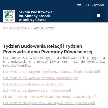
LOGOWANIE
Szkoła Podstawowa
im. Simony Kossak
w Dobrzyniówce
STRONA GŁÓWNA
/
AKTUALNOŚCI
Aktualności
Tydzień Budowania Relacji i Tydzień
Przeciwdziałania Przemocy Rówieśniczej
List Pani Minister w sprawie Tygodnia o budowaniu relacji i Tygodnia
o przeciwdziałaniu przemocy rówieśniczej, listy do dyrektorów,
rodziców i uczniów.
List_Ministra_Edukacji_do_dyrektorow__nauczycieli_przedszkoli.pdf
List_Ministra_Edukacji_do_rodzicow_przedszkoli.pdf
List_PKO_do_dyrektorow_przedszkoli.pdf
List_PKO_do_dyrektorow_szkol_i_placowek.pdf
Plakat_-_Tydzien_o_przeciwdzialaniu_przemocy_rowiesniczej.pdf
List_Ministra_do_dyrektorow__nauczycieli_szkol_i_placowek.pdf