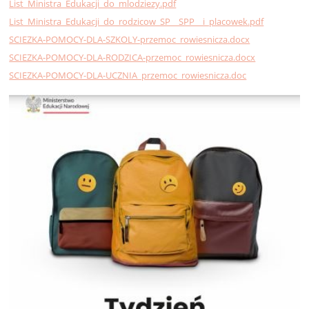
List_Ministra_Edukacji_do_mlodziezy.pdf
List_Ministra_Edukacji_do_rodzicow_SP__SPP__i_placowek.pdf
SCIEZKA-POMOCY-DLA-SZKOLY-przemoc_rowiesnicza.docx
SCIEZKA-POMOCY-DLA-RODZICA-przemoc_rowiesnicza.docx
SCIEZKA-POMOCY-DLA-UCZNIA_przemoc_rowiesnicza.doc