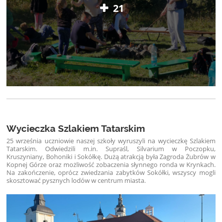
21
Wycieczka Szlakiem Tatarskim
25 września uczniowie naszej szkoły wyruszyli na wycieczkę Szlakiem
Tatarskim. Odwiedzili m.in. Supraśl, Silvarium w Poczopku,
Kruszyniany, Bohoniki i Sokółkę. Dużą atrakcją była Zagroda Żubrów w
Kopnej Górze oraz możliwość zobaczenia słynnego ronda w Krynkach.
Na zakończenie, oprócz zwiedzania zabytków Sokółki, wszyscy mogli
skosztować pysznych lodów w centrum miasta.