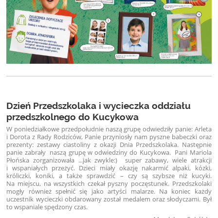
Dzień Przedszkolaka i wycieczka oddziału
przedszkolnego do Kucykowa
W poniedziałkowe przedpołudnie naszą grupę odwiedziły panie: Arleta
i Dorota z Rady Rodziców, Panie przyniosły nam pyszne babeczki oraz
prezenty: zestawy ciastoliny z okazji Dnia Przedszkolaka. Następnie
panie zabrały naszą grupę w odwiedziny do Kucykowa. Pani Mariola
Płońska zorganizowała ...jak zwykle:) super zabawy, wiele atrakcji
i wspaniałych przeżyć. Dzieci miały okazję nakarmić alpaki, kózki,
króliczki, koniki, a także sprawdzić – czy są szybsze niż kucyki.
Na miejscu, na wszystkich czekał pyszny poczęstunek. Przedszkolaki
mogły również spełnić się jako artyści malarze. Na koniec każdy
uczestnik wycieczki obdarowany został medalem oraz słodyczami. Był
to wspaniale spędzony czas.