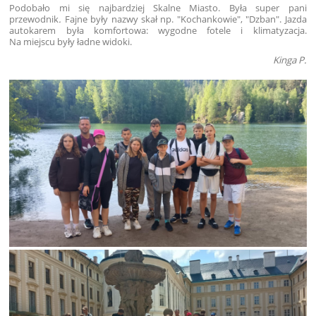
Podobało mi się najbardziej Skalne Miasto. Była super pani
przewodnik
.
Fajne były nazwy skał np. "Kochankowie", "Dzban". Jazda
autokarem była komfortowa: wygodne fotele i klimatyzacja.
Na miejscu były ładne widoki.
Kinga P.