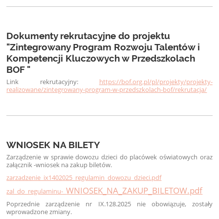
Dokumenty rekrutacyjne do projektu
"Zintegrowany Program Rozwoju Talentów i
Kompetencji Kluczowych w Przedszkolach
BOF "
Link rekrutacyjny:
https://bof.org.pl/pl/projekty/projekty-
realizowane/zintegrowany-program-w-przedszkolach-bof/rekrutacja/
WNIOSEK NA BILETY
Zarządzenie w
sprawie dowozu dzieci do placówek oświatowych oraz
załącznik -
wniosek na zakup biletów.
zarzadzenie_ix1402025_regulamin_dowozu_dzieci.pdf
WNIOSEK_NA_ZAKUP_BILETOW.pdf
zal_do_regulaminu-_
Poprzednie zarządzenie nr IX.128.2025 nie
obowiązuje, zostały
wprowadzone zmiany.