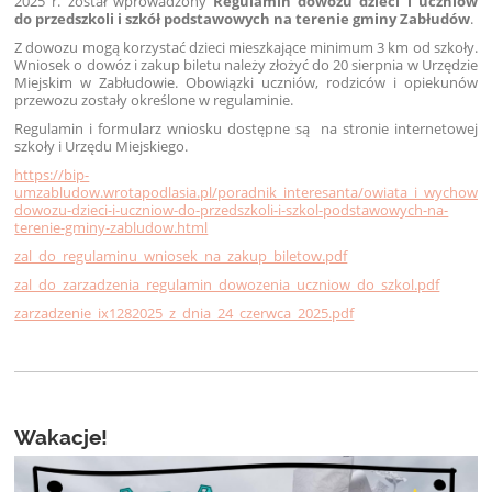
2025 r. został wprowadzony
Regulamin dowozu dzieci i uczniów
do przedszkoli i szkół podstawowych na terenie gminy Zabłudów
.
Z dowozu mogą korzystać dzieci mieszkające minimum 3 km od szkoły.
Wniosek o dowóz i zakup biletu należy złożyć do 20 sierpnia w Urzędzie
Miejskim w Zabłudowie. Obowiązki uczniów, rodziców i opiekunów
przewozu zostały określone w regulaminie.
Regulamin i formularz wniosku dostępne są na stronie internetowej
szkoły i Urzędu Miejskiego.
https://bip-
umzabludow.wrotapodlasia.pl/poradnik_interesanta/owiata_i_wychowa
dowozu-dzieci-i-uczniow-do-przedszkoli-i-szkol-podstawowych-na-
terenie-gminy-zabludow.html
zal_do_regulaminu_wniosek_na_zakup_biletow.pdf
zal_do_zarzadzenia_regulamin_dowozenia_uczniow_do_szkol.pdf
zarzadzenie_ix1282025_z_dnia_24_czerwca_2025.pdf
Wakacje!