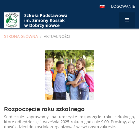
LOGOWANIE
Szkoła Podstawowa
im. Simony Kossak
w Dobrzyniówce
STRONA GŁÓWNA
/
AKTUALNOŚCI
Aktualności
Rozpoczęcie roku szkolnego
Serdecznie zapraszamy na uroczyste rozpoczęcie roku szkolnego,
które odbędzie się 1 września 2025 roku o godzinie 9:00. Prosimy, aby
dowóz dzieci do kościoła zorganizować we własnym zakresie.