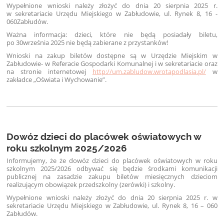
Wypełnione wnioski należy złożyć do dnia 20 sierpnia 2025 r.
w
sekretariacie Urzędu Miejskiego w Zabłudowie, ul. Rynek 8, 16 -
060
Zabłudów.
Ważna informacja: dzieci, które nie będą posiadały biletu,
po 30
września 2025 nie będą zabierane z przystanków!
Wnioski na zakup biletów dostępne są w Urzędzie Miejskim w
Zabłudowie- w Referacie Gospodarki Komunalnej i w sekretariacie oraz
na stronie internetowej
http://um.zabludow.wrotapodlasia.pl/
w
zakładce „Oświata i Wychowanie”.
Dowóz dzieci do placówek oświatowych w
roku szkolnym 2025/2026
Informujemy, że że dowóz dzieci do placówek oświatowych w roku
szkolnym 2025/2026 odbywać się będzie środkami komunikacji
publicznej na zasadzie zakupu biletów miesięcznych dzieciom
realizującym obowiązek przedszkolny (zerówki) i szkolny.
Wypełnione wnioski należy złożyć do dnia 20 sierpnia 2025 r. w
sekretariacie Urzędu Miejskiego w Zabłudowie, ul. Rynek 8, 16 – 060
Zabłudów.