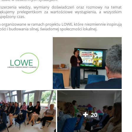
oszerzenia wiedzy, wymiany doświadczeń oraz rozmowy na temat
ziękujemy prelegentkom za wartościowe wystąpienia, a wszystkim
spędzony czas.
a organizowane w ramach projektu LOWE, które niezmiennie inspirują
i i budowania silnej, świadomej społeczności lokalnej.
20