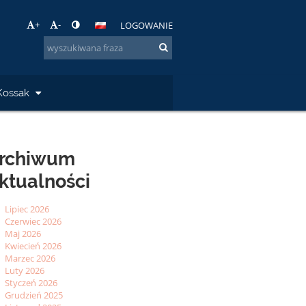
+
-
LOGOWANIE
Kossak
rchiwum
ktualności
Lipiec 2026
Czerwiec 2026
Maj 2026
Kwiecień 2026
Marzec 2026
Luty 2026
Styczeń 2026
Grudzień 2025