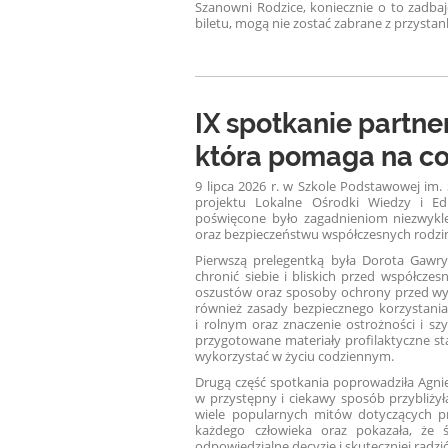
Szanowni Rodzice, koniecznie o to zadbaj
biletu, mogą nie zostać zabrane z przysta
IX spotkanie partne
która pomaga na co
9 lipca 2026 r. w Szkole Podstawowej im
projektu Lokalne Ośrodki Wiedzy i Ed
poświęcone było zagadnieniom niezwykl
oraz bezpieczeństwu współczesnych rodzi
Pierwszą prelegentką była Dorota Gawry
chronić siebie i bliskich przed współcze
oszustów oraz sposoby ochrony przed wy
również zasady bezpiecznego korzystani
i rolnym oraz znaczenie ostrożności i s
przygotowane materiały profilaktyczne st
wykorzystać w życiu codziennym.
Drugą część spotkania poprowadziła Agni
w przystępny i ciekawy sposób przybliży
wiele popularnych mitów dotyczących pr
każdego człowieka oraz pokazała, ż
odpowiedzialne decyzje i skuteczniej radzi