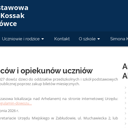
dstawowa
 Kossak
iówce
Uczniowie i rodzice
Kontakt
O szkole
Simona 
A
ziców i opiekunów uczniów
A
27 dowóz dzieci do oddziałów przedszkolnych i szkół podstawowych
publicznej poprzez zakup biletów miesięcznych.
asowa lokalizacja nad Arhelanem) na stronie internetowej Urzędu:
regulamin-dowozu...
nia 2026 r.
etariacie Urzędu Miejskiego w Zabłudowie, ul. Muchawiecka 2, lub