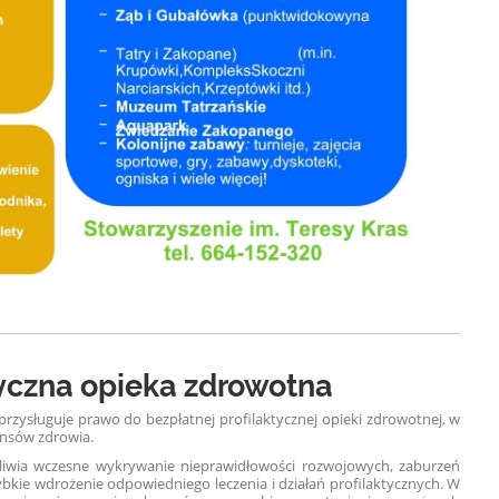
tyczna opieka zdrowotna
przysługuje prawo do bezpłatnej profilaktycznej opieki zdrowotnej, w
nsów zdrowia.
iwia wczesne wykrywanie nieprawidłowości rozwojowych, zaburzeń
kie wdrożenie odpowiedniego leczenia i działań profilaktycznych. W