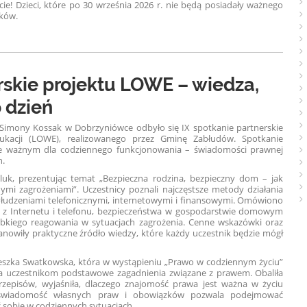
cie! Dzieci, które po 30 września 2026 r. nie będą posiadały ważnego
nków.
rskie projektu LOWE – wiedza,
 dzień
. Simony Kossak w Dobrzyniówce odbyło się IX spotkanie partnerskie
ukacji (LOWE), realizowanego przez Gminę Zabłudów. Spotkanie
e ważnym dla codziennego funkcjonowania – świadomości prawnej
n.
luk, prezentując temat „Bezpieczna rodzina, bezpieczny dom – jak
snymi zagrożeniami”. Uczestnicy poznali najczęstsze metody działania
łudzeniami telefonicznymi, internetowymi i finansowymi. Omówiono
a z Internetu i telefonu, bezpieczeństwa w gospodarstwie domowym
zybkiego reagowania w sytuacjach zagrożenia. Cenne wskazówki oraz
anowiły praktyczne źródło wiedzy, które każdy uczestnik będzie mógł
eszka Swatkowska, która w wystąpieniu „Prawo w codziennym życiu”
ła uczestnikom podstawowe zagadnienia związane z prawem. Obaliła
zepisów, wyjaśniła, dlaczego znajomość prawa jest ważna w życiu
e świadomość własnych praw i obowiązków pozwala podejmować
ć sobie w codziennych sytuacjach.