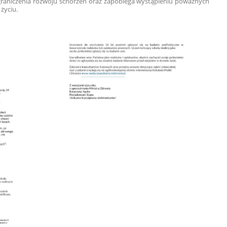
ograniczenia rozwoju schorzeń oraz zapobiega wystąpieniu poważnych
życiu.