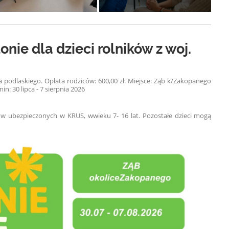
nie dla dzieci rolników z woj.
a podlaskiego.
Opłata rodziców: 600,00 zł.
Miejsce: Ząb k/Zakopanego
in: 30 lipca - 7 sierpnia 2026
ków ubezpieczonych w KRUS, w
wieku 7- 16 lat. Pozostałe dzieci mogą