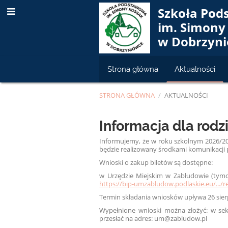
Szkoła Po
im. Simony
w Dobrzyn
Strona główna
Aktualności
STRONA GŁÓWNA
/
AKTUALNOŚCI
Aktualności
Informacja dla rod
Informujemy, że w roku szkolnym 2026/20
będzie realizowany środkami komunikacji 
Wnioski o zakup biletów są dostępne:
w Urzędzie Miejskim w Zabłudowie (tymcz
https://bip-umzabludow.podlaskie.eu/.../
Termin składania wniosków upływa 26 sierp
Wypełnione wnioski można złożyć: w sekr
przesłać na adres: um@zabludow.pl